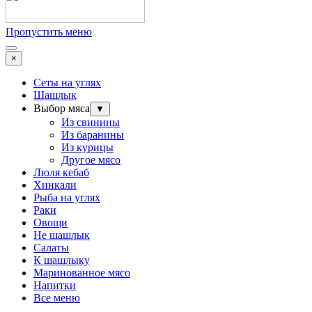
Пропустить меню
×
Сеты на углях
Шашлык
Выбор мяса
▼
Из свинины
Из баранины
Из курицы
Другое мясо
Люля кебаб
Хинкали
Рыба на углях
Раки
Овощи
Не шашлык
Салаты
К шашлыку
Маринованное мясо
Напитки
Все меню