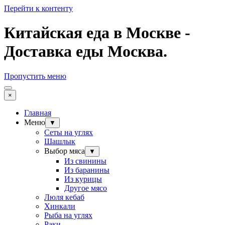
Перейти к контенту
Китайская еда в Москве -
Доставка еды Москва.
Пропустить меню
×
Главная
Меню
▼
Сеты на углях
Шашлык
Выбор мяса
▼
Из свинины
Из баранины
Из курицы
Другое мясо
Люля кебаб
Хинкали
Рыба на углях
Раки