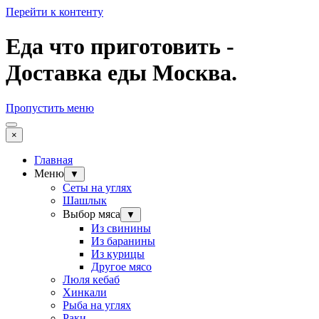
Перейти к контенту
Еда что приготовить -
Доставка еды Москва.
Пропустить меню
×
Главная
Меню
▼
Сеты на углях
Шашлык
Выбор мяса
▼
Из свинины
Из баранины
Из курицы
Другое мясо
Люля кебаб
Хинкали
Рыба на углях
Раки