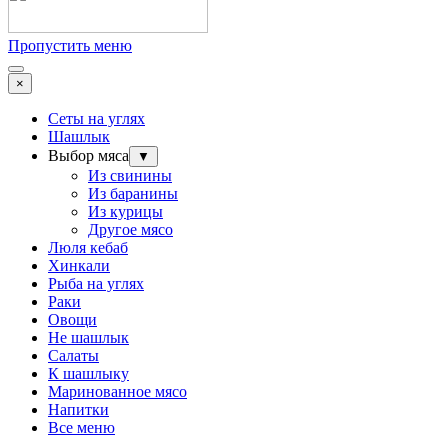
Пропустить меню
×
Сеты на углях
Шашлык
Выбор мяса
▼
Из свинины
Из баранины
Из курицы
Другое мясо
Люля кебаб
Хинкали
Рыба на углях
Раки
Овощи
Не шашлык
Салаты
К шашлыку
Маринованное мясо
Напитки
Все меню