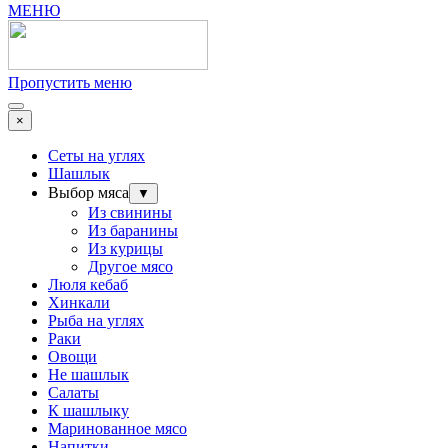
МЕНЮ
Пропустить меню
×
Сеты на углях
Шашлык
Выбор мяса
▼
Из свинины
Из баранины
Из курицы
Другое мясо
Люля кебаб
Хинкали
Рыба на углях
Раки
Овощи
Не шашлык
Салаты
К шашлыку
Маринованное мясо
Напитки