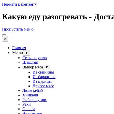
Перейти к контенту
Какую еду разогревать - Дост
Пропустить меню
×
Главная
Меню
▼
Сеты на углях
Шашлык
Выбор мяса
▼
Из свинины
Из баранины
Из курицы
Другое мясо
Люля кебаб
Хинкали
Рыба на углях
Раки
Овощи
Не шашлык