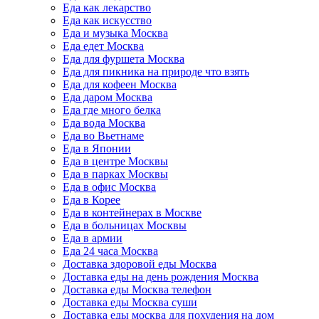
Еда как лекарство
Еда как искусство
Еда и музыка Москва
Еда едет Москва
Еда для фуршета Москва
Еда для пикника на природе что взять
Еда для кофеен Москва
Еда даром Москва
Еда где много белка
Еда вода Москва
Еда во Вьетнаме
Еда в Японии
Еда в центре Москвы
Еда в парках Москвы
Еда в офис Москва
Еда в Корее
Еда в контейнерах в Москве
Еда в больницах Москвы
Еда в армии
Еда 24 часа Москва
Доставка здоровой еды Москва
Доставка еды на день рождения Москва
Доставка еды Москва телефон
Доставка еды Москва суши
Доставка еды москва для похудения на дом