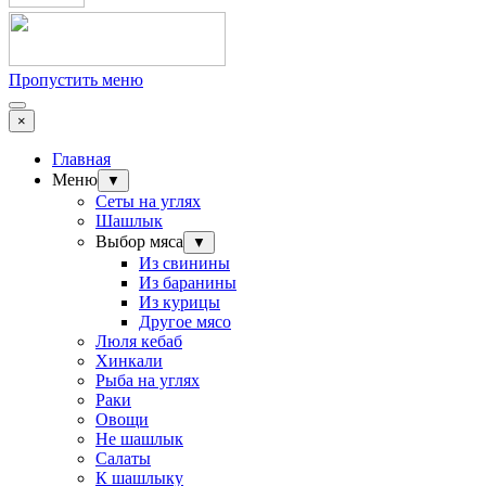
Пропустить меню
×
Главная
Меню
▼
Сеты на углях
Шашлык
Выбор мяса
▼
Из свинины
Из баранины
Из курицы
Другое мясо
Люля кебаб
Хинкали
Рыба на углях
Раки
Овощи
Не шашлык
Салаты
К шашлыку