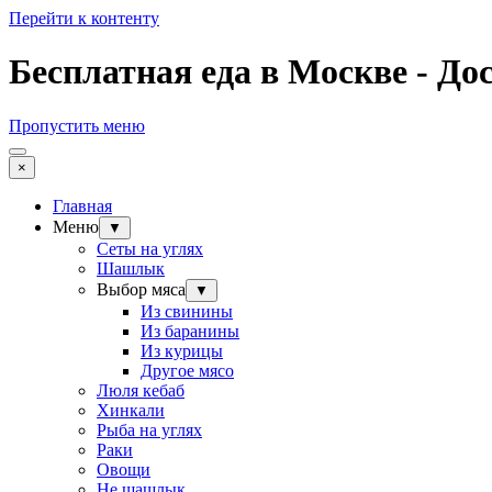
Перейти к контенту
Бесплатная еда в Москве - До
Пропустить меню
×
Главная
Меню
▼
Сеты на углях
Шашлык
Выбор мяса
▼
Из свинины
Из баранины
Из курицы
Другое мясо
Люля кебаб
Хинкали
Рыба на углях
Раки
Овощи
Не шашлык