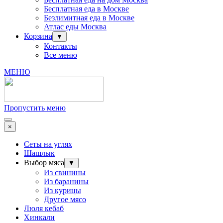
Бесплатная еда в Москве
Безлимитная еда в Москве
Атлас еды Москва
Корзина
▼
Контакты
Все меню
МЕНЮ
Пропустить меню
×
Сеты на углях
Шашлык
Выбор мяса
▼
Из свинины
Из баранины
Из курицы
Другое мясо
Люля кебаб
Хинкали