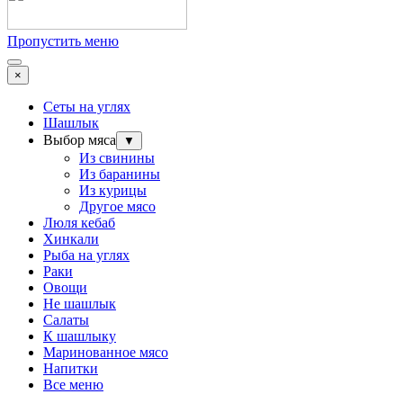
Пропустить меню
×
Сеты на углях
Шашлык
Выбор мяса
▼
Из свинины
Из баранины
Из курицы
Другое мясо
Люля кебаб
Хинкали
Рыба на углях
Раки
Овощи
Не шашлык
Салаты
К шашлыку
Маринованное мясо
Напитки
Все меню