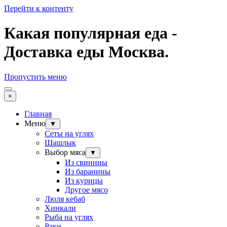
Перейти к контенту
Какая популярная еда -
Доставка еды Москва.
Пропустить меню
×
Главная
Меню
▼
Сеты на углях
Шашлык
Выбор мяса
▼
Из свинины
Из баранины
Из курицы
Другое мясо
Люля кебаб
Хинкали
Рыба на углях
Раки