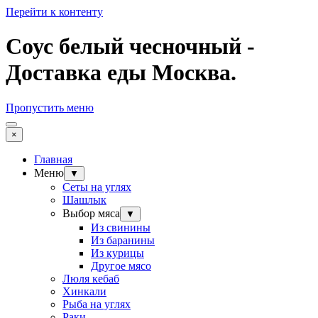
Перейти к контенту
Соус белый чесночный -
Доставка еды Москва.
Пропустить меню
×
Главная
Меню
▼
Сеты на углях
Шашлык
Выбор мяса
▼
Из свинины
Из баранины
Из курицы
Другое мясо
Люля кебаб
Хинкали
Рыба на углях
Раки