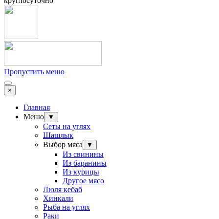
круглосуточно
Пропустить меню
×
Главная
Меню
▼
Сеты на углях
Шашлык
Выбор мяса
▼
Из свинины
Из баранины
Из курицы
Другое мясо
Люля кебаб
Хинкали
Рыба на углях
Раки