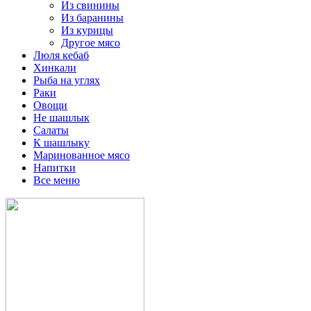
Из свинины
Из баранины
Из курицы
Другое мясо
Люля кебаб
Хинкали
Рыба на углях
Раки
Овощи
Не шашлык
Салаты
К шашлыку
Маринованное мясо
Напитки
Все меню