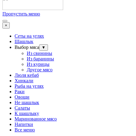
Пропустить меню
×
Сеты на углях
Шашлык
Выбор мяса
▼
Из свинины
Из баранины
Из курицы
Другое мясо
Люля кебаб
Хинкали
Рыба на углях
Раки
Овощи
Не шашлык
Салаты
К шашлыку
Маринованное мясо
Напитки
Все меню