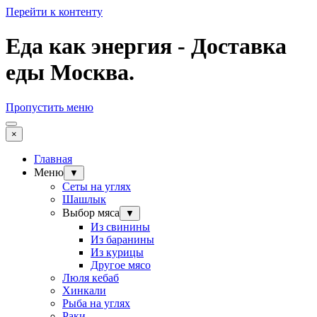
Перейти к контенту
Еда как энергия - Доставка
еды Москва.
Пропустить меню
×
Главная
Меню
▼
Сеты на углях
Шашлык
Выбор мяса
▼
Из свинины
Из баранины
Из курицы
Другое мясо
Люля кебаб
Хинкали
Рыба на углях
Раки