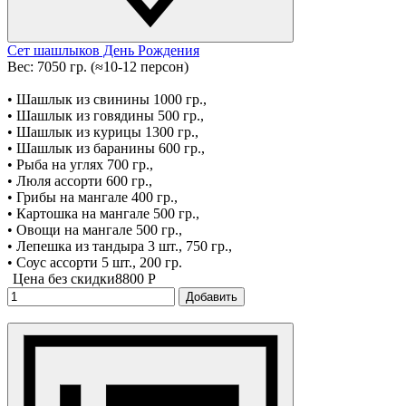
Сет шашлыков День Рождения
Вес: 7050 гр. (≈10-12 персон)
• Шашлык из свинины 1000 гр.,
• Шашлык из говядины 500 гр.,
• Шашлык из курицы 1300 гр.,
• Шашлык из баранины 600 гр.,
• Рыба на углях 700 гр.,
• Люля ассорти 600 гр.,
• Грибы на мангале 400 гр.,
• Картошка на мангале 500 гр.,
• Овощи на мангале 500 гр.,
• Лепешка из тандыра 3 шт., 750 гр.,
• Соус ассорти 5 шт., 200 гр.
Цена без скидки
8800 P
Добавить