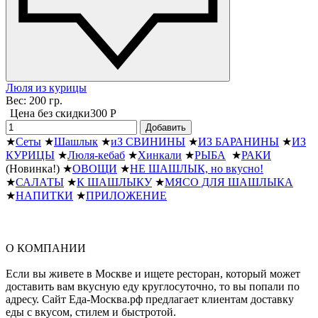
Люля из курицы
Вес: 200 гр.
Цена без скидки
300 P
Добавить
★
Сеты
★
Шашлык
★
иЗ СВИНИНЫ
★
ИЗ БАРАНИНЫ
★
ИЗ
КУРИЦЫ
★
Люля-кебаб
★
Хинкали
★
РЫБА
★
РАКИ
(Новинка!)
★
ОВОЩИ
★
НЕ ШАШЛЫК, но вкусно!
★
САЛАТЫ
★
К ШАШЛЫКУ
★
МЯСО ДЛЯ ШАШЛЫКА
★
НАПИТКИ
★
ПРИЛОЖЕНИЕ
О КОМПАНИИ
Если вы живете в Москве и ищете ресторан, который может
доставить вам вкусную еду круглосуточно, то вы попали по
адресу. Сайт Еда-Москва.рф предлагает клиентам доставку
еды с вкусом, стилем и быстротой.