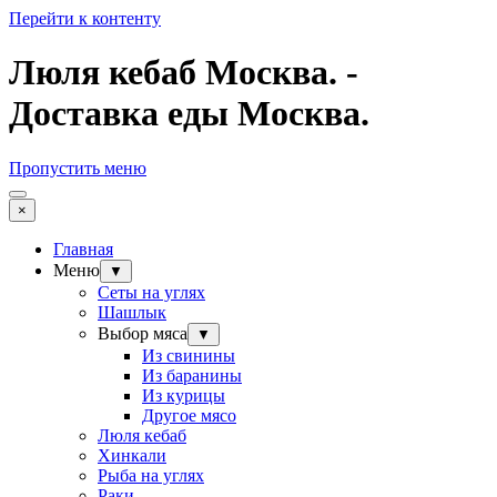
Перейти к контенту
Люля кебаб Москва. -
Доставка еды Москва.
Пропустить меню
×
Главная
Меню
▼
Сеты на углях
Шашлык
Выбор мяса
▼
Из свинины
Из баранины
Из курицы
Другое мясо
Люля кебаб
Хинкали
Рыба на углях
Раки