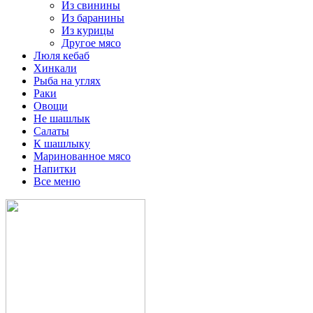
Из свинины
Из баранины
Из курицы
Другое мясо
Люля кебаб
Хинкали
Рыба на углях
Раки
Овощи
Не шашлык
Салаты
К шашлыку
Маринованное мясо
Напитки
Все меню