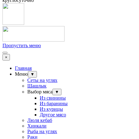
круглосуточно
Пропустить меню
×
Главная
Меню
▼
Сеты на углях
Шашлык
Выбор мяса
▼
Из свинины
Из баранины
Из курицы
Другое мясо
Люля кебаб
Хинкали
Рыба на углях
Раки