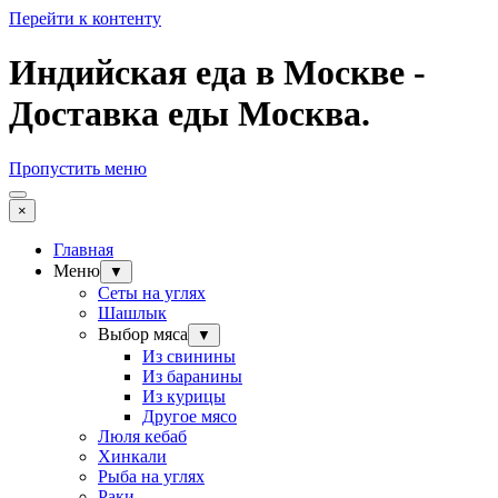
Перейти к контенту
Индийская еда в Москве -
Доставка еды Москва.
Пропустить меню
×
Главная
Меню
▼
Сеты на углях
Шашлык
Выбор мяса
▼
Из свинины
Из баранины
Из курицы
Другое мясо
Люля кебаб
Хинкали
Рыба на углях
Раки