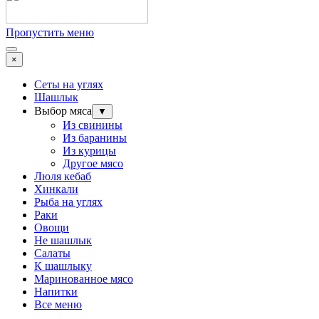
Пропустить меню
×
Сеты на углях
Шашлык
Выбор мяса
▼
Из свинины
Из баранины
Из курицы
Другое мясо
Люля кебаб
Хинкали
Рыба на углях
Раки
Овощи
Не шашлык
Салаты
К шашлыку
Маринованное мясо
Напитки
Все меню