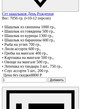
Сет шашлыков День Рождения
Вес: 7050 гр. (≈10-12 персон)
• Шашлык из свинины 1000 гр.,
• Шашлык из говядины 500 гр.,
• Шашлык из курицы 1300 гр.,
• Шашлык из баранины 600 гр.,
• Рыба на углях 700 гр.,
• Люля ассорти 600 гр.,
• Грибы на мангале 400 гр.,
• Картошка на мангале 500 гр.,
• Овощи на мангале 500 гр.,
• Лепешка из тандыра 3 шт., 750 гр.,
• Соус ассорти 5 шт., 200 гр.
Цена без скидки
8800 P
Добавить