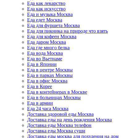
Еда как лекарство
Еда как искусство
Еда и музыка Москва
Еда едет Москва
Еда для фуршета Москва
Еда для пикника на природе что взять
Еда для кофеен Москва
Еда даром Москва
Еда где много белка
Еда вода Москва
Еда во Вьетнаме
Еда в Японии
Еда в центре Москвы
Еда в парках Москвы
Еда в офис Москва
Еда в Корее
Еда в контейнерах в Москве
Еда в больницах Москвы
Еда в армии
Еда 24 часа Москва
Доставка здоровой еды Москва
Доставка еды на день рождения Москва
Доставка еды Москва телефон
Доставка еды Москва суши
Доставка еды москва для похудения на дом