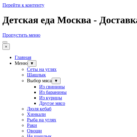
Перейти к контенту
Детская еда Москва - Доставк
Пропустить меню
×
Главная
Меню
▼
Сеты на углях
Шашлык
Выбор мяса
▼
Из свинины
Из баранины
Из курицы
Другое мясо
Люля кебаб
Хинкали
Рыба на углях
Раки
Овощи
Не шашлык