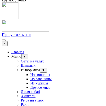
круглосуточно
Пропустить меню
×
Главная
Меню
▼
Сеты на углях
Шашлык
Выбор мяса
▼
Из свинины
Из баранины
Из курицы
Другое мясо
Люля кебаб
Хинкали
Рыба на углях
Раки