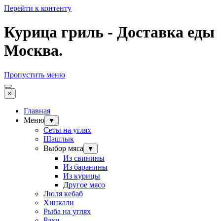
Перейти к контенту
Курица гриль - Доставка еды
Москва.
Пропустить меню
×
Главная
Меню
▼
Сеты на углях
Шашлык
Выбор мяса
▼
Из свинины
Из баранины
Из курицы
Другое мясо
Люля кебаб
Хинкали
Рыба на углях
Раки