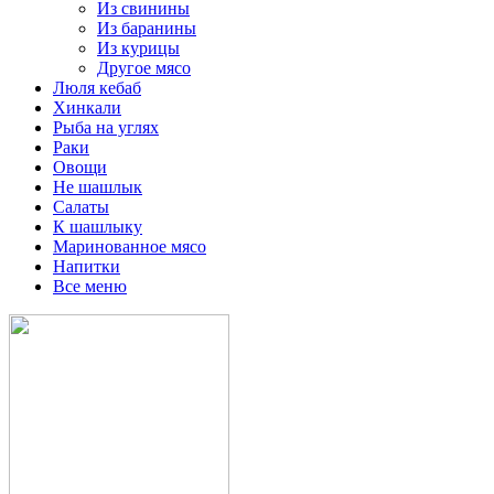
Из свинины
Из баранины
Из курицы
Другое мясо
Люля кебаб
Хинкали
Рыба на углях
Раки
Овощи
Не шашлык
Салаты
К шашлыку
Маринованное мясо
Напитки
Все меню