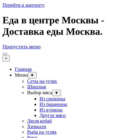
Перейти к контенту
Еда в центре Москвы -
Доставка еды Москва.
Пропустить меню
×
Главная
Меню
▼
Сеты на углях
Шашлык
Выбор мяса
▼
Из свинины
Из баранины
Из курицы
Другое мясо
Люля кебаб
Хинкали
Рыба на углях
Раки