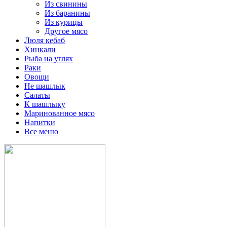
Из свинины
Из баранины
Из курицы
Другое мясо
Люля кебаб
Хинкали
Рыба на углях
Раки
Овощи
Не шашлык
Салаты
К шашлыку
Маринованное мясо
Напитки
Все меню