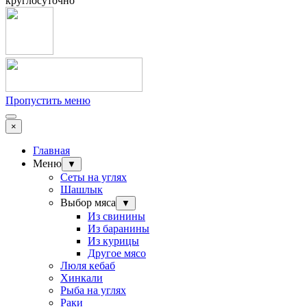
круглосуточно
Пропустить меню
×
Главная
Меню
▼
Сеты на углях
Шашлык
Выбор мяса
▼
Из свинины
Из баранины
Из курицы
Другое мясо
Люля кебаб
Хинкали
Рыба на углях
Раки